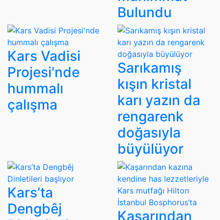
Bulundu
Kars Vadisi
Sarıkamış
Projesi'nde
kışın kristal
hummalı
karı yazın da
çalışma
rengarenk
doğasıyla
büyülüyor
Kars’ta
Dengbêj
Kaşarından