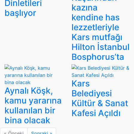
Dinletileri
kazına
başlıyor
kendine has
lezzetleriyle
Kars mutfağı
Hilton İstanbul
Bosphorus’ta
Kars
Aynalı Köşk,
Belediyesi
kamu yararına
Kültür & Sanat
kullanılan bir
Kafesi Açıldı
bina olacak
« Önceki
Sonraki »