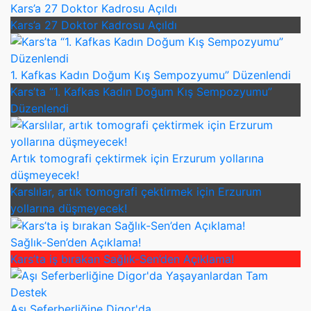
Kars’a 27 Doktor Kadrosu Açıldı
Kars’a 27 Doktor Kadrosu Açıldı
1. Kafkas Kadın Doğum Kış Sempozyumu” Düzenlendi
Kars’ta “1. Kafkas Kadın Doğum Kış Sempozyumu”
Düzenlendi
Artık tomografi çektirmek için Erzurum yollarına
düşmeyecek!
Karslılar, artık tomografi çektirmek için Erzurum
yollarına düşmeyecek!
Sağlık-Sen’den Açıklama!
Kars’ta iş bırakan Sağlık-Sen’den Açıklama!
Aşı Seferberliğine Digor'da