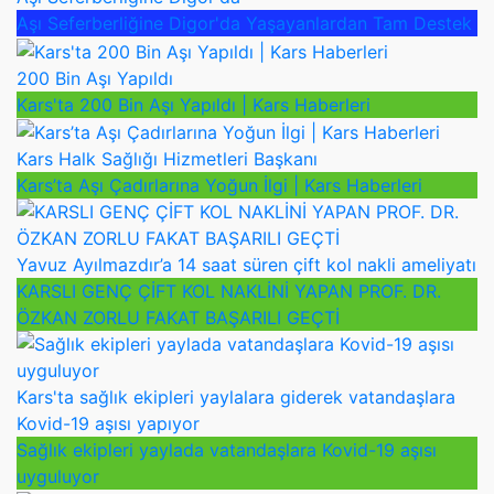
Aşı Seferberliğine Digor'da Yaşayanlardan Tam Destek
200 Bin Aşı Yapıldı
Kars'ta 200 Bin Aşı Yapıldı | Kars Haberleri
Kars Halk Sağlığı Hizmetleri Başkanı
Kars’ta Aşı Çadırlarına Yoğun İlgi | Kars Haberleri
Yavuz Ayılmazdır’a 14 saat süren çift kol nakli ameliyatı
KARSLI GENÇ ÇİFT KOL NAKLİNİ YAPAN PROF. DR.
ÖZKAN ZORLU FAKAT BAŞARILI GEÇTİ
Kars'ta sağlık ekipleri yaylalara giderek vatandaşlara
Kovid-19 aşısı yapıyor
Sağlık ekipleri yaylada vatandaşlara Kovid-19 aşısı
uyguluyor