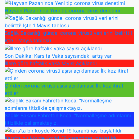
Hayvan Pazarı'nda Yeni tip corona virüs denetimi
Sağlık Bakanlığı güncel corona virüsü verilerini belirtti!
İşte 1 Mayıs tablosu
Son Dakika: Kars'ta Vaka sayısındaki artış var
İllere göre haftalık vaka sayısı açıklandı
Çin’den corona virüsü aşısı açıklaması: İlk kez itiraf
ettiler
Sağlık Bakanı Fahrettin Koca, "Normalleşme adımlarını
titizlikle çalışmaktayız.
Kars'ta bir köyde Kovid-19 karantinası başlatıldı