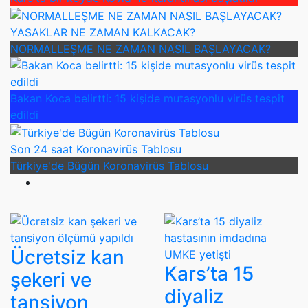
YASAKLAR NE ZAMAN KALKACAK?
NORMALLEŞME NE ZAMAN NASIL BAŞLAYACAK?
Bakan Koca belirtti: 15 kişide mutasyonlu virüs tespit
edildi
Son 24 saat Koronavirüs Tablosu
Türkiye'de Bügün Koronavirüs Tablosu
Ücretsiz kan
Kars’ta 15
şekeri ve
diyaliz
tansiyon