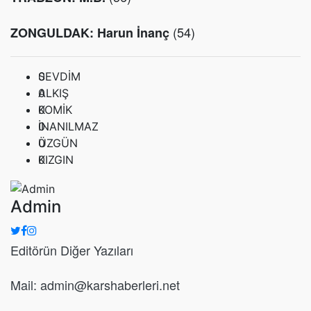
(54)
ZONGULDAK: Harun İnanç
0
SEVDİM
0
ALKIŞ
0
KOMİK
0
İNANILMAZ
0
ÜZGÜN
0
KIZGIN
Admin
Editörün Diğer Yazıları
Mail: admin@karshaberleri.net