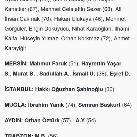
Kanatlıer (67), Mehmet Celalettin Sezer (68), Ali
İhsan Çakmak (70), Hakan Ulukaya (46), Mehmet
Görgüler, Engin Dokuyucu, Nihat Karaoğlan, İlhami
Kalfa, Hüseyin Yılmaz, Orhan Korkmaz (72), Ahmet
Karayiğit
(51),
MERSİN:
Mahmut Faruk
Hayrettin Yaşar
.,
,
,
(38),
S
Murat B.
Sadullah A.
İsmail Ü.
Eşref D.
(36)
İSTANBUL:
Hakkı Oğuzhan Şahinoğlu
(74),
(64)
MUĞLA: İbrahim Yanık
Semran Başkurt
(57),
(54)
AYDIN:
Orhan Öztürk
A.Y
(56)
TRABZON: M.B.