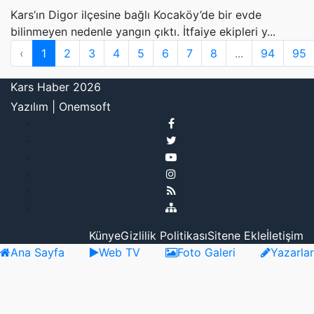
Kars’ın Digor ilçesine bağlı Kocaköy’de bir evde
bilinmeyen nedenle yangın çıktı. İtfaiye ekipleri y...
‹
1
2
3
4
5
6
7
8
...
94
95
Kars Haber 2026
Yazılım |
Onemsoft
Künye
Gizlilik Politikası
Sitene Ekle
İletişim
Ana Sayfa
Web TV
Foto Galeri
Yazarlar