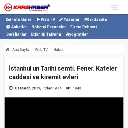
Foto Galeri
Web TV
Yazarlar
E-Gazete
Anketler
Nöbetçi Eczaneler
Firma Rehberi
Seri İlanlar
Etkinlik Takvimi
Biyografiler
Ana Sayfa
Web TV
Haber
İstanbul'un Tarihi semti. Fener. Kafeler
caddesi ve kiremit evleri
01 March, 2019, Friday 19:14
1940