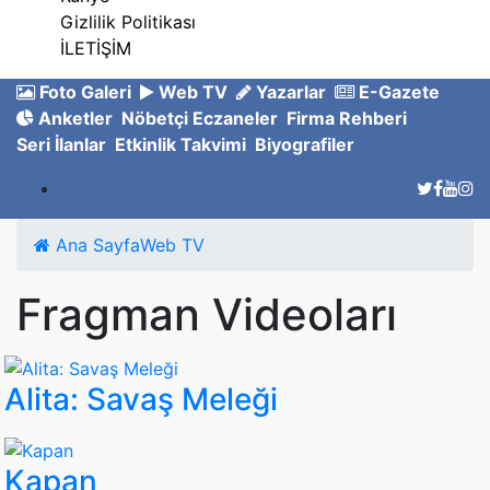
Gizlilik Politikası
İLETİŞİM
Foto Galeri
Web TV
Yazarlar
E-Gazete
Anketler
Nöbetçi Eczaneler
Firma Rehberi
Seri İlanlar
Etkinlik Takvimi
Biyografiler
Ana Sayfa
Web TV
Fragman Videoları
Alita: Savaş Meleği
Kapan