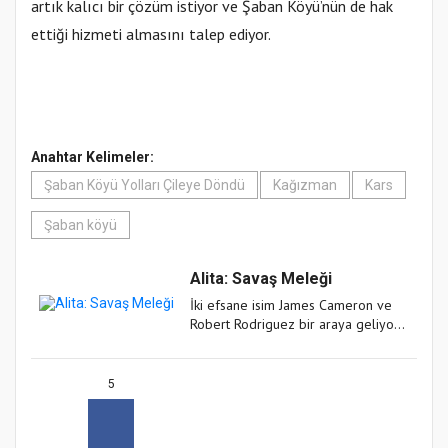
artık kalıcı bir çözüm istiyor ve Şaban Köyü’nün de hak
ettiği hizmeti almasını talep ediyor.
Anahtar Kelimeler:
Şaban Köyü Yolları Çileye Döndü
Kağızman
Kars
Şaban köyü
Alita: Savaş Meleği
İki efsane isim James Cameron ve
Robert Rodriguez bir araya geliyor!
Vizyon Tarihi: 21 Aralık 2018
Yönetmen: Robert Rodriguez Yapı...
5