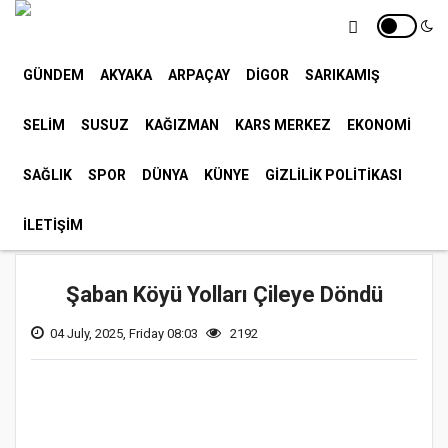
Foto Galeri
Web TV
Yazarlar
E-Gazete
GÜNDEM
AKYAKA
ARPAÇAY
DİGOR
SARIKAMIŞ
Anketler
Nöbetçi Eczaneler
Firma Rehberi
Seri İlanlar
Etkinlik Takvimi
Biyografiler
SELİM
SUSUZ
KAĞIZMAN
KARS MERKEZ
EKONOMİ
Geri
SAĞLIK
SPOR
DÜNYA
KÜNYE
GIZLILIK POLITIKASI
Yorumlar
İLETİŞİM
Ana Sayfa
GÜNDEM
Şaban Köyü Yolları Çileye Döndü
04 July, 2025, Friday 08:03
2192