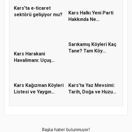
Kars'ta e-ticaret
Kars Halkı Yeni Parti
sektörü gelişiyor mu?
Hakkında Ne
Düşünüyor?...
Sarıkamış Köyleri Kaç
Tane? Tam Köy
Kars Harakani
Listesi
Havalimanı: Uçuş
Bilgileri, Kap...
Kars Kağızman Köyleri
Kars'ta Yaz Mevsimi:
Listesi ve Yaygın
Tarih, Doğa ve Huzur
Soyad...
Dol...
Başka haber bulunmuyor!