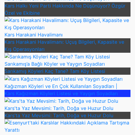
Kars Halkı Yeni Parti Hakkında Ne Düşünüyor? Özgür
Özel ve Ekibine
Kars Harakani Havalimanı
Kars Harakani Havalimanı: Uçuş Bilgileri, Kapasite ve
Kış Operasyonları
Sarıkamış’a Bağlı Köyler ve Yaygın Soyadları
Sarıkamış Köyleri Kaç Tane? Tam Köy Listesi
Kağızman Köyleri ve En Çok Kullanılan Soyadları |
Kars Kağızman Köyleri Listesi ve Yaygın Soyadları
Kars'ta Yaz Mevsimi: Tarih, Doğa ve Huzur Dolu
Kars'ta Yaz Mevsimi: Tarih, Doğa ve Huzur Dolu