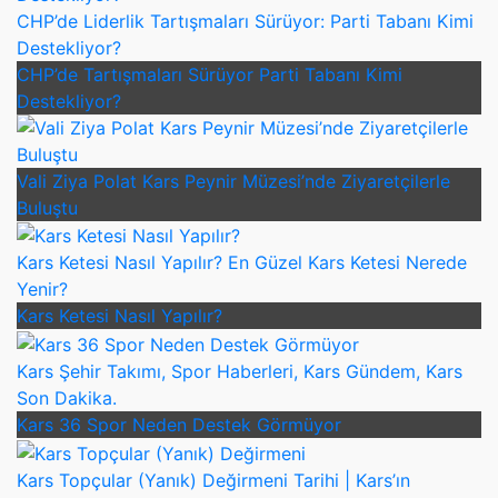
CHP’de Liderlik Tartışmaları Sürüyor: Parti Tabanı Kimi
Destekliyor?
CHP’de Tartışmaları Sürüyor Parti Tabanı Kimi
Destekliyor?
Vali Ziya Polat Kars Peynir Müzesi’nde Ziyaretçilerle
Buluştu
Kars Ketesi Nasıl Yapılır? En Güzel Kars Ketesi Nerede
Yenir?
Kars Ketesi Nasıl Yapılır?
Kars Şehir Takımı, Spor Haberleri, Kars Gündem, Kars
Son Dakika.
Kars 36 Spor Neden Destek Görmüyor
Kars Topçular (Yanık) Değirmeni Tarihi | Kars’ın