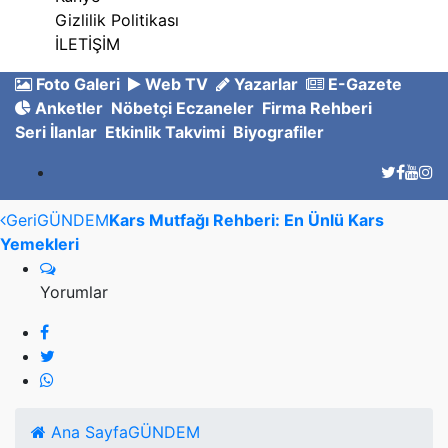
Gizlilik Politikası
İLETİŞİM
Foto Galeri
Web TV
Yazarlar
E-Gazete
Anketler
Nöbetçi Eczaneler
Firma Rehberi
Seri İlanlar
Etkinlik Takvimi
Biyografiler
Geri
GÜNDEM
Kars Mutfağı Rehberi: En Ünlü Kars
Yemekleri
Yorumlar
Ana Sayfa
GÜNDEM