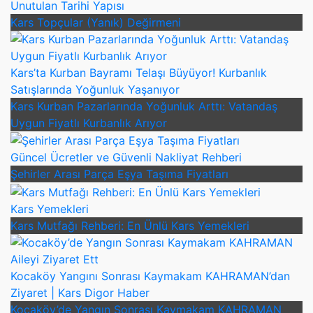
Unutulan Tarihi Yapısı
Kars Topçular (Yanık) Değirmeni
Kars’ta Kurban Bayramı Telaşı Büyüyor! Kurbanlık
Satışlarında Yoğunluk Yaşanıyor
Kars Kurban Pazarlarında Yoğunluk Arttı: Vatandaş
Uygun Fiyatlı Kurbanlık Arıyor
Güncel Ücretler ve Güvenli Nakliyat Rehberi
Şehirler Arası Parça Eşya Taşıma Fiyatları
Kars Yemekleri
Kars Mutfağı Rehberi: En Ünlü Kars Yemekleri
Kocaköy Yangını Sonrası Kaymakam KAHRAMAN’dan
Ziyaret | Kars Digor Haber
Kocaköy’de Yangın Sonrası Kaymakam KAHRAMAN