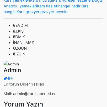
Kars yemekleri
Kars mutfağı
Kars yöresel lezzetler
Doğu
Anadolu yemekleri
Kars kaz eti
hangel nedir
Kars
hangeli
Kars gravyeri
gravyer peyniri
0
SEVDİM
0
ALKIŞ
0
KOMİK
0
İNANILMAZ
0
ÜZGÜN
0
KIZGIN
Admin
Editörün Diğer Yazıları
Mail: admin@karshaberleri.net
Yorum Yazın