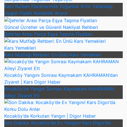
Kars Kurban Pazarlarında Yoğunluk Arttı: Vatandaş
Uygun Fiyatlı Kurbanlık Arıyor
Güncel Ücretler ve Güvenli Nakliyat Rehberi
Şehirler Arası Parça Eşya Taşıma Fiyatları
Kars Yemekleri
Kars Mutfağı Rehberi: En Ünlü Kars Yemekleri
Kocaköy Yangını Sonrası Kaymakam KAHRAMAN’dan
Ziyaret | Kars Digor Haber
Kocaköy’de Yangın Sonrası Kaymakam KAHRAMAN
Aileyi Ziyaret Ett
Kocaköy’de Korkutan Yangın | Digor Haber
Son Dakika: Kocaköy’de Ev Yangını! Kars Digor’da