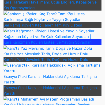
Kars Harakani Havalimanı: Uçuş Bilgileri, Kapasite ve
Kış Operasyonları
Sarıkamış’a Bağlı Köyler ve Yaygın Soyadları
Sarıkamış Köyleri Kaç Tane? Tam Köy Listesi
Kağızman Köyleri ve En Çok Kullanılan Soyadları |
Kars Kağızman Köyleri Listesi ve Yaygın Soyadları
Kars'ta Yaz Mevsimi: Tarih, Doğa ve Huzur Dolu
Kars'ta Yaz Mevsimi: Tarih, Doğa ve Huzur Dolu
Esenyurt'taki Karslılar Hakkındaki Açıklama Tartışma
Yarattı
Esenyurt'taki Karslılar Hakkındaki Açıklama Tartışma
Yarattı
Kars'ta Muharrem Ayı Matem Programları Başladı |