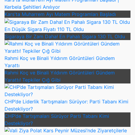
Kerbela Şehitleri Anılıyor
Kars'ta Muharrem Ayı Matem Programları Başladı
En Düşük Sigara Fiyatı 110 TL Oldu
Sigaraya Bir Zam Daha! En Pahalı Sigara 130 TL Oldu
Rahmi Koç ve Binali Yıldırım Görüntüleri Gündem
Yarattı
Rahmi Koç ve Binali Yıldırım Görüntüleri Gündem
Yarattı! Tepkiler Çığ Gibi
CHP’de Liderlik Tartışmaları Sürüyor: Parti Tabanı Kimi
Destekliyor?
CHP’de Tartışmaları Sürüyor Parti Tabanı Kimi
Destekliyor?