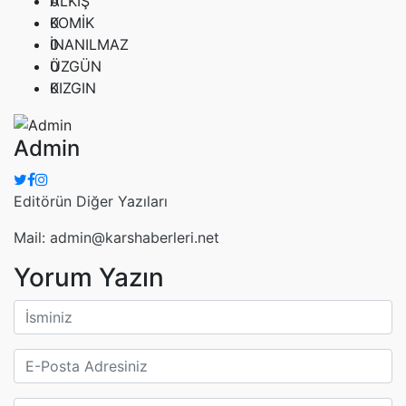
0
ALKIŞ
0
KOMİK
0
İNANILMAZ
0
ÜZGÜN
0
KIZGIN
Admin
Editörün Diğer Yazıları
Mail: admin@karshaberleri.net
Yorum Yazın