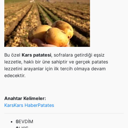
Bu özel
Kars patatesi
, sofralara getirdiği eşsiz
lezzetle, haklı bir üne sahiptir ve gerçek patates
lezzetini arayanlar için ilk tercih olmaya devam
edecektir.
Anahtar Kelimeler:
Kars
Kars Haber
Patates
0
SEVDİM