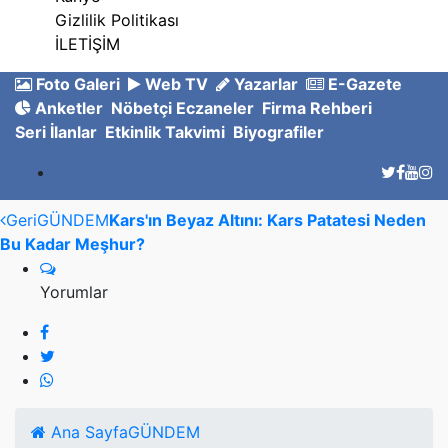
Gizlilik Politikası
İLETİŞİM
Foto Galeri
Web TV
Yazarlar
E-Gazete
Anketler
Nöbetçi Eczaneler
Firma Rehberi
Seri İlanlar
Etkinlik Takvimi
Biyografiler
Geri
GÜNDEM
Kars'ın Beyaz Altını: Kars Patatesi Neden
Bu Kadar Meşhur?
Yorumlar
Ana Sayfa
GÜNDEM