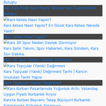
Vali Ziya Polat Kars Peynir Müzesi’nde Ziyaretçilerle
Buluştu
Kars Ketesi Nasıl Yapılır? En Güzel Kars Ketesi Nerede
Yenir?
Kars Ketesi Nasıl Yapılır?
Kars Şehir Takımı, Spor Haberleri, Kars Gündem, Kars
Son Dakika.
Kars 36 Spor Neden Destek Görmüyor
Kars Topçular (Yanık) Değirmeni Tarihi | Kars’ın
Unutulan Tarihi Yapısı
Kars Topçular (Yanık) Değirmeni
Kars’ta Kurban Bayramı Telaşı Büyüyor! Kurbanlık
Satışlarında Yoğunluk Yaşanıyor