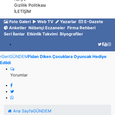
Gizlilik Politikası
İLETİŞİM
Foto Galeri
Web TV
Yazarlar
E-Gazete
Anketler
Nöbetçi Eczaneler
Firma Rehberi
Seri İlanlar
Etkinlik Takvimi
Biyografiler
Geri
GÜNDEM
Fidan Diken Çocuklara Oyuncak Hediye
Edildi
Yorumlar
Ana Sayfa
GÜNDEM