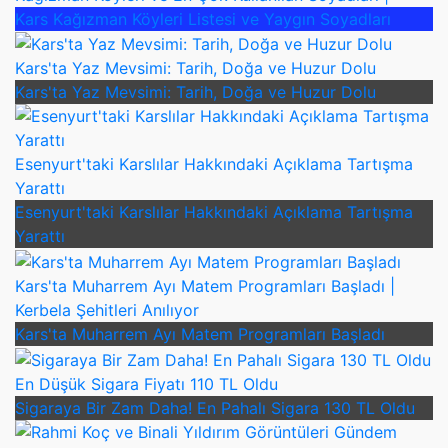
Kars Kağızman Köyleri Listesi ve Yaygın Soyadları
Kars'ta Yaz Mevsimi: Tarih, Doğa ve Huzur Dolu
Kars'ta Yaz Mevsimi: Tarih, Doğa ve Huzur Dolu
Esenyurt'taki Karslılar Hakkındaki Açıklama Tartışma
Yarattı
Esenyurt'taki Karslılar Hakkındaki Açıklama Tartışma
Yarattı
Kars'ta Muharrem Ayı Matem Programları Başladı |
Kerbela Şehitleri Anılıyor
Kars'ta Muharrem Ayı Matem Programları Başladı
En Düşük Sigara Fiyatı 110 TL Oldu
Sigaraya Bir Zam Daha! En Pahalı Sigara 130 TL Oldu