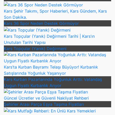
Kars Şehir Takımı, Spor Haberleri, Kars Gündem, Kars
Son Dakika.
Kars 36 Spor Neden Destek Görmüyor
Kars Topçular (Yanık) Değirmeni Tarihi | Kars’ın
Unutulan Tarihi Yapısı
Kars Topçular (Yanık) Değirmeni
Kars’ta Kurban Bayramı Telaşı Büyüyor! Kurbanlık
Satışlarında Yoğunluk Yaşanıyor
Kars Kurban Pazarlarında Yoğunluk Arttı: Vatandaş
Uygun Fiyatlı Kurbanlık Arıyor
Güncel Ücretler ve Güvenli Nakliyat Rehberi
Şehirler Arası Parça Eşya Taşıma Fiyatları