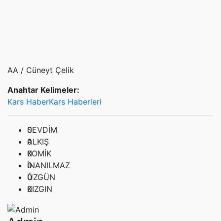
AA / Cüneyt Çelik
Anahtar Kelimeler:
Kars Haber
Kars Haberleri
0
SEVDİM
0
ALKIŞ
0
KOMİK
0
İNANILMAZ
0
ÜZGÜN
0
KIZGIN