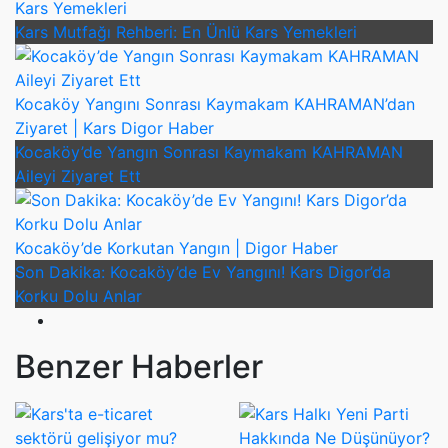
Kars Yemekleri
Kars Mutfağı Rehberi: En Ünlü Kars Yemekleri
Kocaköy Yangını Sonrası Kaymakam KAHRAMAN’dan
Ziyaret | Kars Digor Haber
Kocaköy’de Yangın Sonrası Kaymakam KAHRAMAN
Aileyi Ziyaret Ett
Kocaköy’de Korkutan Yangın | Digor Haber
Son Dakika: Kocaköy’de Ev Yangını! Kars Digor’da
Korku Dolu Anlar
Benzer Haberler