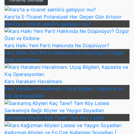
Kars'ta E-Ticaret Potansiyeli Her Geçen Gün Artıyor
Kars'ta e-ticaret sektörü gelişiyor mu?
Kars Halkı Yeni Parti Hakkında Ne Düşünüyor?
Kars Halkı Yeni Parti Hakkında Ne Düşünüyor? Özgür
Özel ve Ekibine
Kars Harakani Havalimanı
Kars Harakani Havalimanı: Uçuş Bilgileri, Kapasite ve
Kış Operasyonları
Sarıkamış’a Bağlı Köyler ve Yaygın Soyadları
Sarıkamış Köyleri Kaç Tane? Tam Köy Listesi
Kağızman Köyleri ve En Çok Kullanılan Soyadları |