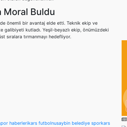
a Moral Buldu
igde önemli bir avantaj elde etti. Teknik ekip ve
te galibiyeti kutladı. Yeşil-beyazlı ekip, önümüzdeki
st sıralara tırmanmayı hedefliyor.
spor haberleri
kars futbol
nusaybin belediye spor
kars