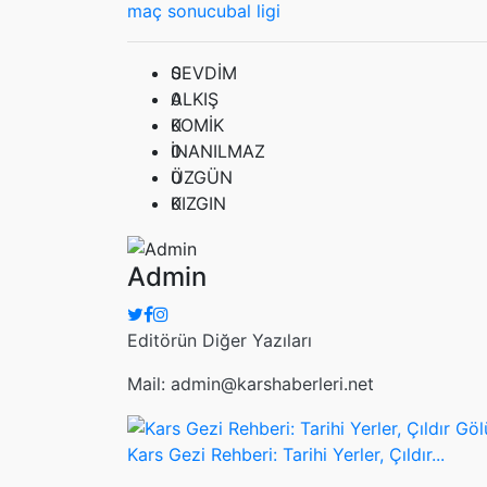
maç sonucu
bal ligi
0
SEVDİM
0
ALKIŞ
0
KOMİK
0
İNANILMAZ
0
ÜZGÜN
0
KIZGIN
Admin
Editörün Diğer Yazıları
Mail: admin@karshaberleri.net
Kars Gezi Rehberi: Tarihi Yerler, Çıldır...