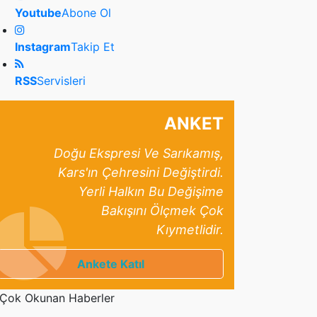
Youtube
Abone Ol
Instagram
Takip Et
RSS
Servisleri
ANKET
Doğu Ekspresi Ve Sarıkamış,
Kars'ın Çehresini Değiştirdi.
Yerli Halkın Bu Değişime
Bakışını Ölçmek Çok
Kıymetlidir.
Ankete Katıl
Çok Okunan Haberler