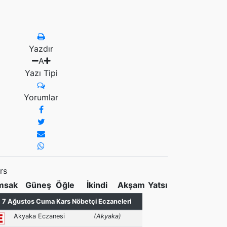
Yazdır
A
Yazı Tipi
Yorumlar
rs
msak
Güneş
Öğle
İkindi
Akşam
Yatsı