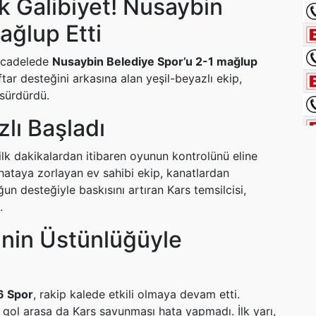
ik Galibiyet! Nusaybin
ağlup Etti
mücadelede
Nusaybin Belediye Spor’u 2-1 mağlup
ftar desteğini arkasına alan yeşil-beyazlı ekip,
 sürdürdü.
lı Başladı
 ilk dakikalardan itibaren oyunun kontrolünü eline
 hataya zorlayan ev sahibi ekip, kanatlardan
oğun desteğiyle baskısını artıran Kars temsilcisi,
.
sinin Üstünlüğüyle
6 Spor
, rakip kalede etkili olmaya devam etti.
 gol arasa da Kars savunması hata yapmadı. İlk yarı,