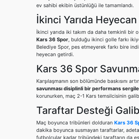
ev sahibi ekibin üstünlüğü ile tamamlandı.
İkinci Yarıda Heyecan 
İkinci yarıda iki takım da daha temkinli bir
Kars 36 Spor
, bulduğu ikinci golle farkı i
Belediye Spor, pes etmeyerek farkı bire ind
heyecan getirdi.
Kars 36 Spor Savunm
Karşılaşmanın son bölümünde baskısını artı
savunması disiplinli bir performans sergile
korunurken, maç 2-1 Kars temsilcisinin galib
Taraftar Desteği Galib
Maç boyunca tribünleri dolduran
Kars 36 S
dakika boyunca susmayan taraftarlar, adeta 
futbolcular kadar tribündeki taraftarın da es