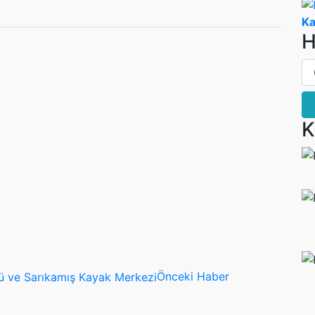
Ka
H
K
Önceki Haber