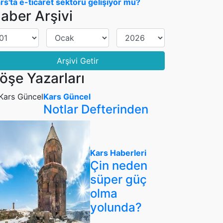
rs'ta e-ticaret sektörü gelişiyor mu?
aber Arşivi
Arşivi Getir
öşe Yazarları
Kars Güncel
Notlar Defterinden
Kars Haberleri
Çin neden
süper güç
olma
yolunda?