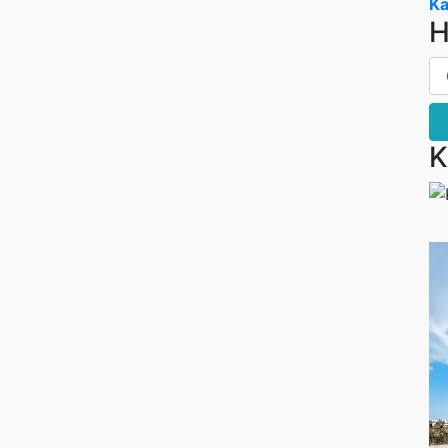
Ka
H
K