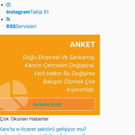
Instagram
Takip Et
RSS
Servisleri
ANKET
Doğu Ekspresi Ve Sarıkamış,
Kars'ın Çehresini Değiştirdi.
Yerli Halkın Bu Değişime
Bakışını Ölçmek Çok
Kıymetlidir.
Ankete Katıl
Çok Okunan Haberler