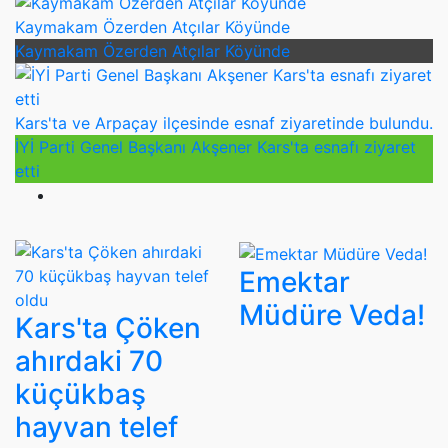
Kaymakam Özerden Atçılar Köyünde
Kaymakam Özerden Atçılar Köyünde
Kars'ta ve Arpaçay ilçesinde esnaf ziyaretinde bulundu.
İYİ Parti Genel Başkanı Akşener Kars'ta esnafı ziyaret
etti
Emektar
Müdüre Veda!
Kars'ta Çöken
ahırdaki 70
küçükbaş
hayvan telef