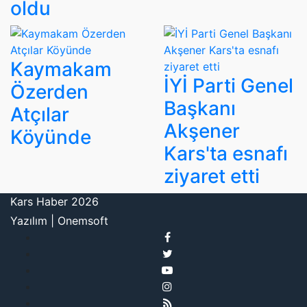
oldu
Kaymakam
İYİ Parti Genel
Özerden
Başkanı
Atçılar
Akşener
Köyünde
Kars'ta esnafı
ziyaret etti
Kars Haber 2026
Yazılım |
Onemsoft