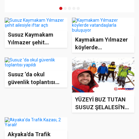
Susuz Kaymakam
Kaymakam Yılmazer
Yılmazer şehit
köylerde
ailesiyle iftar açtı
vatandaşlarla
buluşuyor
Susuz ’da okul
güvenlik toplantısı
yapıldı
YÜZEYİ BUZ TUTAN
SUSUZ ŞELALESİ'NE
TIRMANDILAR
Akyaka'da Trafik