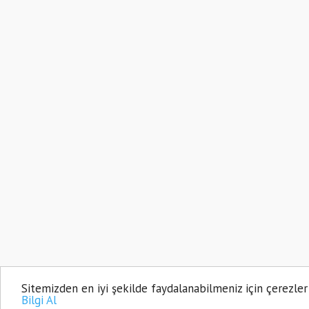
KARS HABER 2026
Sitemizden en iyi şekilde faydalanabilmeniz için çerezler
Bilgi Al
Yazılım |
Onemsoft