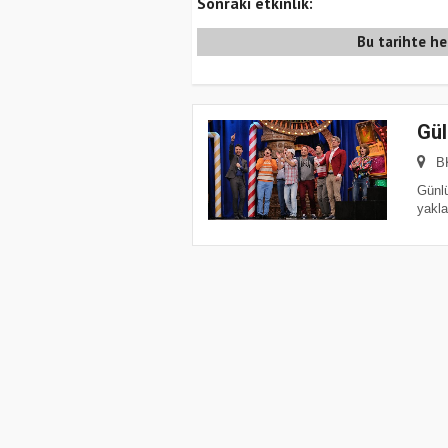
Sonraki etkinlik:
Bu tarihte he
Gül
B
Günlü
yakla