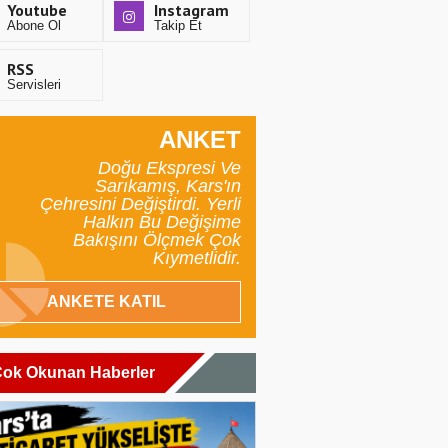
Youtube
Instagram
Abone Ol
Takip Et
RSS
Servisleri
ANKET
Doğu Ekspresi Ve
Sarıkamış, Kars'ın
Çehresini Değiştirdi. Yerli
Halkın Bu Değişime
Bakışını Ölçmek Çok
Kıymetlidir.
ANKETE KATIL
ok Okunan Haberler