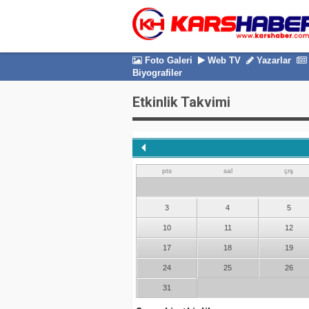
Foto Galeri
Web TV
Yazarlar
Biyografiler
Etkinlik Takvimi
pts
sal
çrş
3
4
5
10
11
12
17
18
19
24
25
26
31