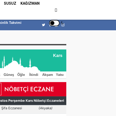
SUSUZ
KAĞIZMAN
kinlik Takvimi
Kars
k
Güneş
Öğle
İkindi
Akşam
Yatsı