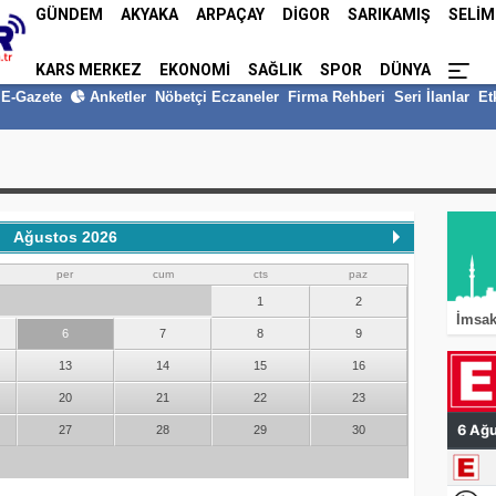
GÜNDEM
AKYAKA
ARPAÇAY
DİGOR
SARIKAMIŞ
SELİM
KARS MERKEZ
EKONOMİ
SAĞLIK
SPOR
DÜNYA
E-Gazete
Anketler
Nöbetçi Eczaneler
Firma Rehberi
Seri İlanlar
Et
Ağustos 2026
per
cum
cts
paz
1
2
İmsa
6
7
8
9
13
14
15
16
20
21
22
23
27
28
29
30