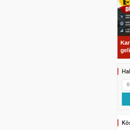
Kar
gel
Hab
Köş