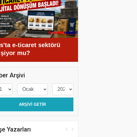
s'ta e-ticaret sektörü
işiyor mu?
er Arşivi
ARŞIVI GETIR
e Yazarları