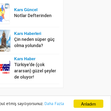
Kars Güncel
Notlar Defterinden
Kars Haberleri
Çin neden süper güç
olma yolunda?
Kars Haber
Türkiye'de (çok
ararsan) güzel şeyler
de oluyor!
e
Gizlilik Politikası
Sitene Ekle
İletişim
Anladım
bul etmiş sayılıyorsunuz.
Daha Fazla
Haber Gönder
Firma Ekle
İlan Ekle