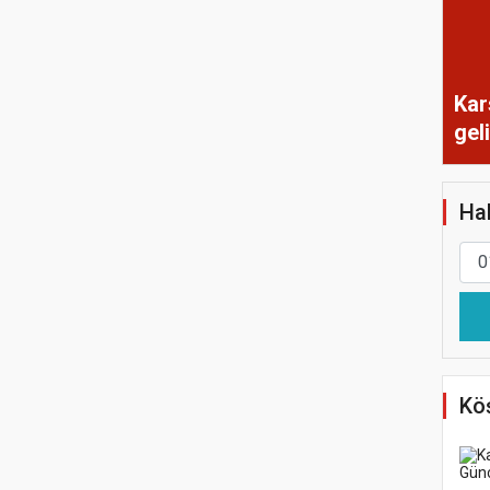
Kar
gel
Hab
Köş