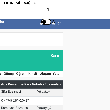
Z
EKONOMİ
SAĞLIK
lar
Kars
k
Güneş
Öğle
İkindi
Akşam
Yatsı