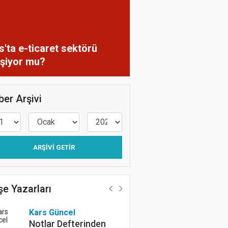
s'ta e-ticaret sektörü
işiyor mu?
er Arşivi
ARŞIVI GETIR
e Yazarları
Kars Güncel
Kars Haberleri
Notlar Defterinden
Çin neden süpe