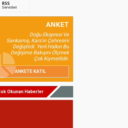
RSS
Servisleri
ANKET
Doğu Ekspresi Ve
Sarıkamış, Kars'ın Çehresini
Değiştirdi. Yerli Halkın Bu
Değişime Bakışını Ölçmek
Çok Kıymetlidir.
ANKETE KATIL
ok Okunan Haberler