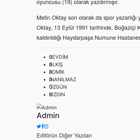
oyuncusu (19) olarak yazdırmışır.
Metin Oktay son olarak da spor yazarlığı 
Oktay, 13 Eylül 1991 tarihinde, Boğaziçi K
kaldırıldığı Haydarpaşa Numune Hastanesi
0
SEVDİM
0
ALKIŞ
0
KOMİK
0
İNANILMAZ
0
ÜZGÜN
0
KIZGIN
Admin
Editörün Diğer Yazıları