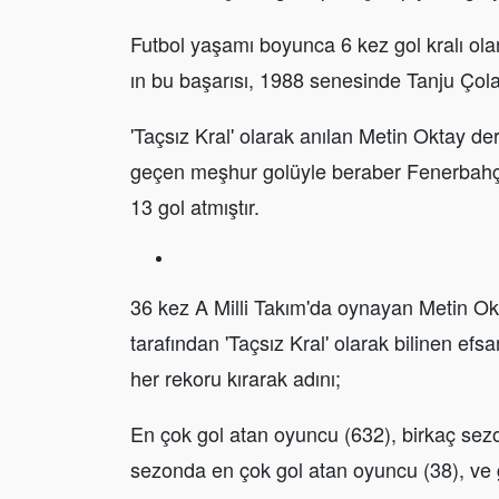
Futbol yaşamı boyunca 6 kez gol kralı ola
ın bu başarısı, 1988 senesinde Tanju Çolak 
'Taçsız Kral' olarak anılan Metin Oktay de
geçen meşhur golüyle beraber Fenerbahçe
13 gol atmıştır.
36 kez A Milli Takım'da oynayan Metin Okt
tarafından 'Taçsız Kral' olarak bilinen efs
her rekoru kırarak adını;
En çok gol atan oyuncu (632), birkaç sezo
sezonda en çok gol atan oyuncu (38), ve 