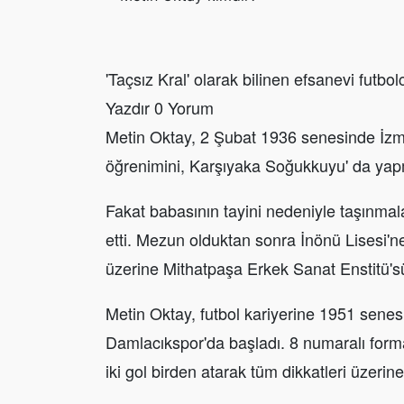
'Taçsız Kral' olarak bilinen efsanevi futbo
Yazdır 0 Yorum
Metin Oktay, 2 Şubat 1936 senesinde İzmir
öğrenimini, Karşıyaka Soğukkuyu' da yapm
Fakat babasının tayini nedeniyle taşınmal
etti. Mezun olduktan sonra İnönü Lisesi'n
üzerine Mithatpaşa Erkek Sanat Enstitü's
Metin Oktay, futbol kariyerine 1951 senesi
Damlacıkspor'da başladı. 8 numaralı forma
iki gol birden atarak tüm dikkatleri üzerine