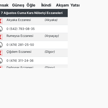
msak
Güneş
Öğle
İkindi
Akşam
Yatsı