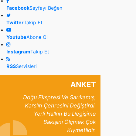
Facebook
Sayfayı Beğen
Twitter
Takip Et
Youtube
Abone Ol
Instagram
Takip Et
RSS
Servisleri
ANKET
Doğu Ekspresi Ve Sarıkamış,
Kars'ın Çehresini Değiştirdi.
Yerli Halkın Bu Değişime
Bakışını Ölçmek Çok
Kıymetlidir.