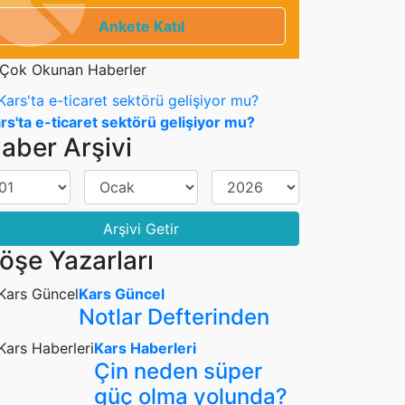
Ankete Katıl
Çok Okunan Haberler
rs'ta e-ticaret sektörü gelişiyor mu?
aber Arşivi
Arşivi Getir
öşe Yazarları
Kars Güncel
Notlar Defterinden
Kars Haberleri
Çin neden süper
güç olma yolunda?