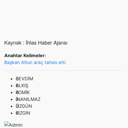
Kaynak : İhlas Haber Ajansı
Anahtar Kelimeler:
Başkan Altun araç tahsis etti
0
SEVDİM
0
ALKIŞ
0
KOMİK
0
İNANILMAZ
0
ÜZGÜN
0
KIZGIN