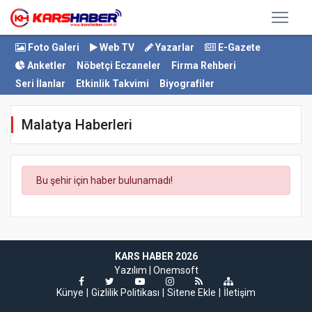
Foto Galeri
Web TV
Yazarlar
E-Gazete
Anketler
Nöbetçi Eczaneler
Firma Rehberi
Seri İlanlar
Etkinlik Takvimi
Biyografiler
Malatya Haberleri
Bu şehir için haber bulunamadı!
KARS HABER 2026
Yazılım |
Onemsoft
Künye
Gizlilik Politikası
Sitene Ekle
İletişim