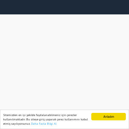
Sitemizden en iyi şekilde faydalanabilmeniz için çerezler
Anladım
kullanılmaktadır. Bu siteye giriş yaparak çerez kullanımını kabul
etmiş sayılıyorsunuz.
Daha Fazla Bilgi Al
Ana Sayfa
Web TV
Foto Galeri
Yazarlar