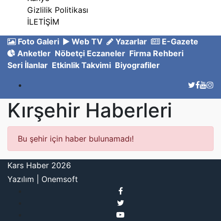
Gizlilik Politikası
İLETİŞİM
Foto Galeri
Web TV
Yazarlar
E-Gazete
Anketler
Nöbetçi Eczaneler
Firma Rehberi
Seri İlanlar
Etkinlik Takvimi
Biyografiler
Kırşehir Haberleri
Bu şehir için haber bulunamadı!
Kars Haber 2026
Yazılım |
Onemsoft