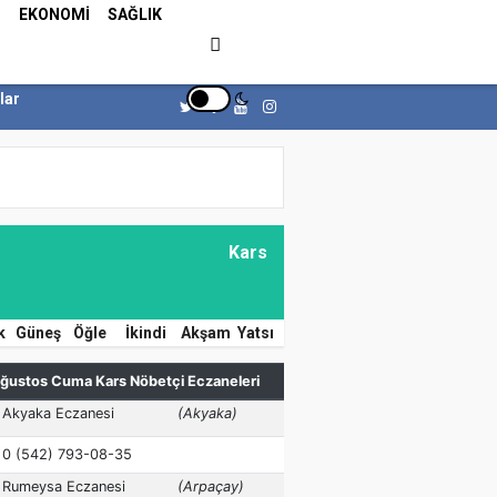
Z
EKONOMİ
SAĞLIK
lar
Kars
k
Güneş
Öğle
İkindi
Akşam
Yatsı