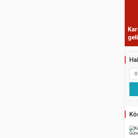
Kar
gel
Hab
Köş