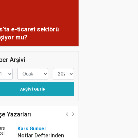
s'ta e-ticaret sektörü
işiyor mu?
er Arşivi
ARŞIVI GETIR
e Yazarları
Kars Güncel
Kars Haberleri
Notlar Defterinden
Çin neden süpe