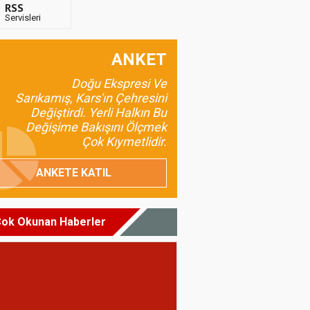
RSS
Servisleri
ANKET
Doğu Ekspresi Ve
Sarıkamış, Kars'ın Çehresini
Değiştirdi. Yerli Halkın Bu
Değişime Bakışını Ölçmek
Çok Kıymetlidir.
ANKETE KATIL
ok Okunan Haberler