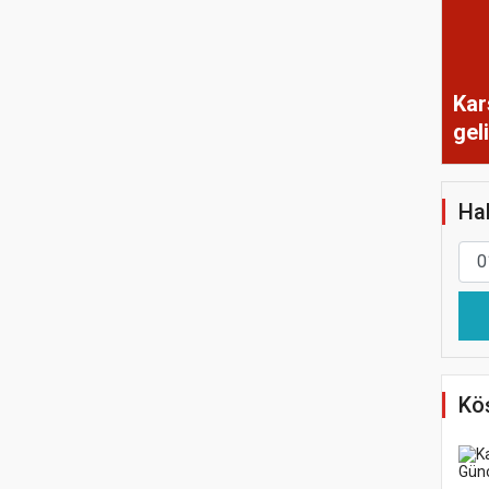
Kar
gel
Hab
Köş