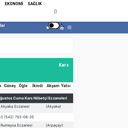
Z
EKONOMİ
SAĞLIK
lar
Kars
k
Güneş
Öğle
İkindi
Akşam
Yatsı