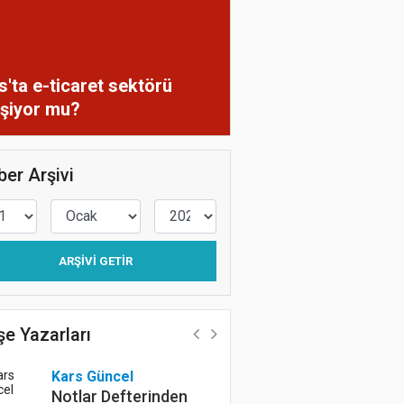
s'ta e-ticaret sektörü
işiyor mu?
er Arşivi
ARŞIVI GETIR
e Yazarları
Kars Güncel
Kars Haberleri
Notlar Defterinden
Çin neden süpe