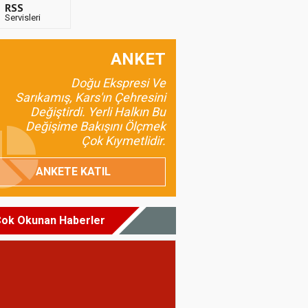
RSS
Servisleri
ANKET
Doğu Ekspresi Ve
Sarıkamış, Kars'ın Çehresini
Değiştirdi. Yerli Halkın Bu
Değişime Bakışını Ölçmek
Çok Kıymetlidir.
ANKETE KATIL
ok Okunan Haberler