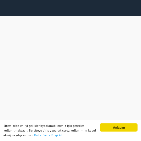
Sitemizden en iyi şekilde faydalanabilmeniz için çerezler
Anladım
kullanılmaktadır. Bu siteye giriş yaparak çerez kullanımını kabul
etmiş sayılıyorsunuz.
Daha Fazla Bilgi Al
Ana Sayfa
Web TV
Foto Galeri
Yazarlar