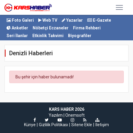
Foto Galeri
Web TV
Yazarlar
E-Gazete
Anketler
Nöbetçi Eczaneler
Firma Rehberi
Seri İlanlar
Etkinlik Takvimi
Biyografiler
Denizli Haberleri
Bu şehir için haber bulunamadı!
KARS HABER 2026
Yazılım |
Onemsoft
Künye
Gizlilik Politikası
Sitene Ekle
İletişim