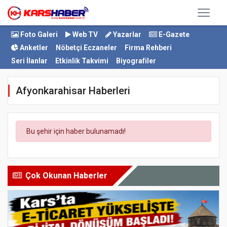
Foto Galeri
Web TV
Yazarlar
E-Gazete
Anketler
Nöbetçi Eczaneler
Firma Rehberi
Seri İlanlar
Etkinlik Takvimi
Biyografiler
Afyonkarahisar Haberleri
Bu şehir için haber bulunamadı!
Çok Okunan Haberler