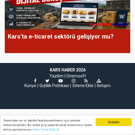
Kars'ta e-ticaret sektörü gelişiyor mu?
KARS HABER 2026
Yazılım |
Onemsoft
Künye
Gizlilik Politikası
Sitene Ekle
İletişim
Sitemizden en iyi şekilde faydalanabilmeniz için çerezler
Anladım
kullanılmaktadır. Bu siteye giriş yaparak çerez kullanımını kabul
etmiş sayılıyorsunuz.
Daha Fazla Bilgi Al
Ana Sayfa
Web TV
Foto Galeri
Yazarlar