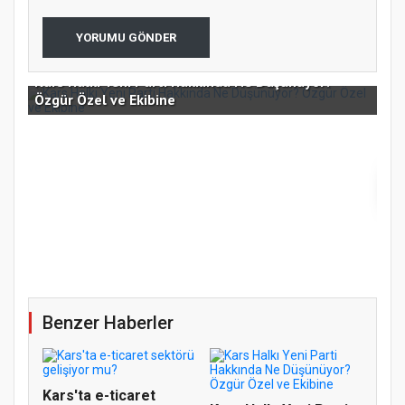
Kars Halkı Yeni Parti Hakkında Ne Düşünüyor?
YORUMU GÖNDER
Kars Halkı Yeni Parti Hakkında Ne Düşünüyor?
Özgür Özel ve Ekibine
K
Kar
ve 
Benzer Haberler
Kars'ta e-ticaret