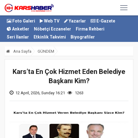
Foto Galeri
Web TV
Yazarlar
E-Gazete
Anketler
Nöbetçi Eczaneler
Firma Rehberi
Seri İlanlar
Etkinlik Takvimi
Biyografiler
Ana Sayfa
GÜNDEM
Kars’ta En Çok Hizmet Eden Belediye
Başkanı Kim?
12 April, 2026, Sunday 16:21
1263