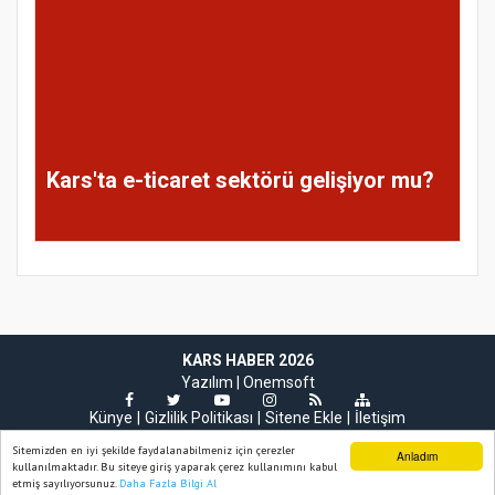
Kars'ta e-ticaret sektörü gelişiyor mu?
KARS HABER 2026
Yazılım |
Onemsoft
Künye
Gizlilik Politikası
Sitene Ekle
İletişim
Sitemizden en iyi şekilde faydalanabilmeniz için çerezler
Anladım
kullanılmaktadır. Bu siteye giriş yaparak çerez kullanımını kabul
etmiş sayılıyorsunuz.
Daha Fazla Bilgi Al
Ana Sayfa
Web TV
Foto Galeri
Yazarlar