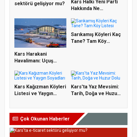
Kars Halkı Yeni Parti
sektörü gelişiyor mu?
Hakkında Ne
Düşünüyor?...
Sarıkamış Köyleri Kaç
Tane? Tam Köy
Listesi
Kars Harakani
Havalimanı: Uçuş
Bilgileri, Kap...
Kars Kağızman Köyleri
Kars'ta Yaz Mevsimi:
Listesi ve Yaygın
Tarih, Doğa ve Huzur
Soyad...
Dol...
Çok Okunan Haberler